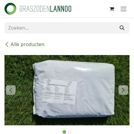
Overslaan naar inhoud
Alle producten