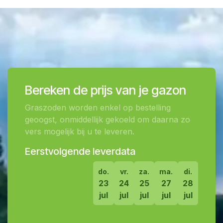
Bereken de prijs van je gazon
Graszoden worden enkel op bestelling
geoogst, onmiddellijk gekoeld om daarna zo
vers mogelijk bij u te leveren.
Eerstvolgende leverdata
do.
vr.
za.
ma.
di.
23
24
25
27
28
jul
jul
jul
jul
jul